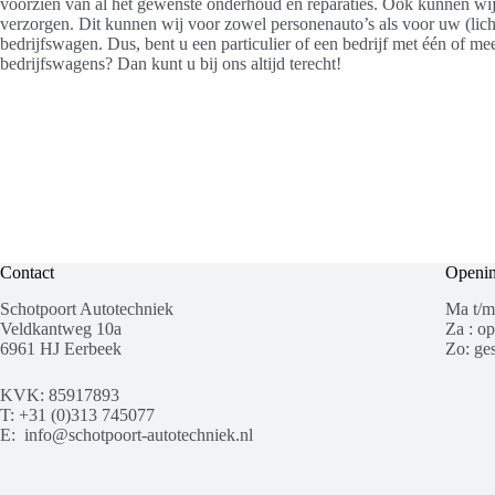
voorzien van al het gewenste onderhoud en reparaties. Ook kunnen wi
verzorgen. Dit kunnen wij voor zowel personenauto’s als voor uw (lic
bedrijfswagen. Dus, bent u een particulier of een bedrijf met één of me
bedrijfswagens? Dan kunt u bij ons altijd terecht!
Contact
Openin
Schotpoort Autotechniek
Ma t/m
Veldkantweg 10a
Za : op
6961 HJ Eerbeek
Zo: ges
KVK: 85917893
T: +31 (0)313 745077
E:
info@schotpoort-autotechniek.nl