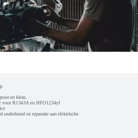
op
root en klein.
ice voor R1343A en HFO1234yf
ice
rd onderhoud en reparatie aan elektrische