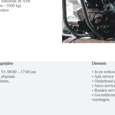
j natuurlijk de APK
hte <3500 kg)
erdere
gstijden
Diensten
 Vr: 08:00 – 17:00 uur
• In en verko
 afspraak.
• Apk service
loten.
• Onderhoud g
• Airco serv
• Banden serv
• Gecertificee
voertuigen.