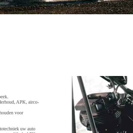
beek.
nderhoud, APK, airco-
e houden voor
utotechniek uw auto